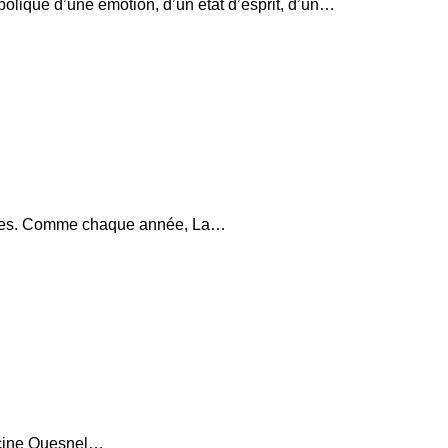
olique d’une émotion, d’un état d’esprit, d’un…
femmes. Comme chaque année, La…
ncine Quesnel…