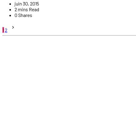
juin 30, 2015
2 mins Read
0 Shares
Pagination
1
2
des
publications