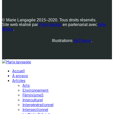
© Marie Langagée 2015–2020. Tous droits réservés.
Site web réalisé par
Pilon design
en partenariat avec
bête
féroce
.
Illustrations
3eCheval
.
Accueil
À propos
Articles
Arts
Environnement
FéminismeS
Interculturel
Intergénérationnel
Intersectionnel