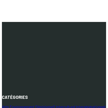
CATÉGORIES
Arts
Environnement
FéminismeS
Interculturel
Intergénérationnel