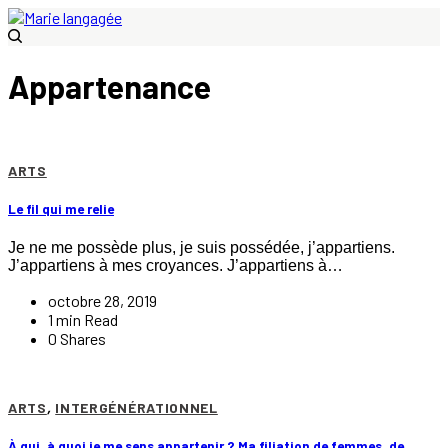
Appartenance
ARTS
Le fil qui me relie
Je ne me possède plus, je suis possédée, j’appartiens.
J’appartiens à mes croyances. J’appartiens à…
octobre 28, 2019
1 min Read
0 Shares
ARTS
,
INTERGÉNÉRATIONNEL
À qui, à quoi je me sens appartenir ? Ma filiation de femmes, de