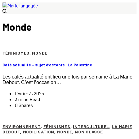
Monde
FÉMINISMES
,
MONDE
Café actualité – sujet d’octobre : La Palestine
Les cafés actualité ont lieu une fois par semaine à La Marie
Debout. C’est l’occasion…
février 3, 2025
3 mins Read
0 Shares
ENVIRONNEMENT
,
FÉMINISMES
,
INTERCULTUREL
,
LA MARIE
DEBOUT
,
MOBILISATION
,
MONDE
,
NON CLASSÉ