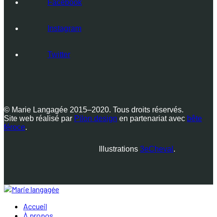
Facebook
Instagram
Twitter
© Marie Langagée 2015–2020. Tous droits réservés.
Site web réalisé par
Pilon design
en partenariat avec
bête
féroce
.
Illustrations
3eCheval
.
Accueil
À propos