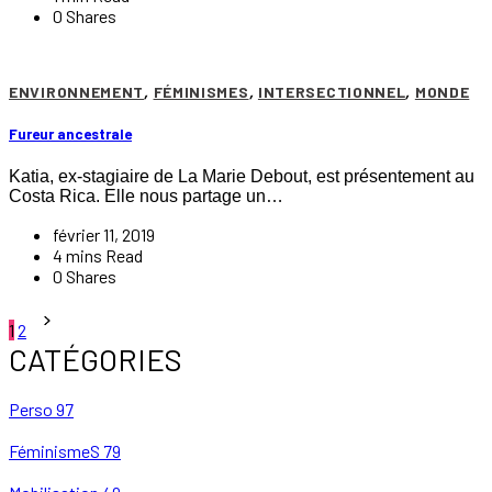
0 Shares
ENVIRONNEMENT
,
FÉMINISMES
,
INTERSECTIONNEL
,
MONDE
Fureur ancestrale
Katia, ex-stagiaire de La Marie Debout, est présentement au
Costa Rica. Elle nous partage un…
février 11, 2019
4 mins Read
0 Shares
Pagination
1
2
des
CATÉGORIES
publications
Perso
97
FéminismeS
79