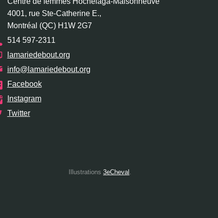
Centre de femmes Hochelaga-Maisonneuve
4001, rue Ste-Catherine E.,
Montréal (QC) H1W 2G7
514 597-2311
lamariedebout.org
info@lamariedebout.org
Facebook
Instagram
Twitter
Illustrations
3eCheval
.