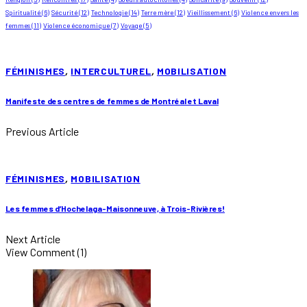
Spiritualité
(6)
Sécurité
(12)
Technologie
(14)
Terre mère
(12)
Vieillissement
(6)
Violence envers les
femmes
(11)
Violence économique
(7)
Voyage
(5)
FÉMINISMES
,
INTERCULTUREL
,
MOBILISATION
Manifeste des centres de femmes de Montréal et Laval
Previous Article
FÉMINISMES
,
MOBILISATION
Les femmes d’Hochelaga-Maisonneuve, à Trois-Rivières!
Next Article
View Comment (1)