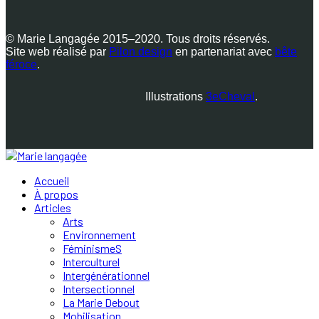
© Marie Langagée 2015–2020. Tous droits réservés.
Site web réalisé par
Pilon design
en partenariat avec
bête
féroce
.
Illustrations
3eCheval
.
Accueil
À propos
Articles
Arts
Environnement
FéminismeS
Interculturel
Intergénérationnel
Intersectionnel
La Marie Debout
Mobilisation