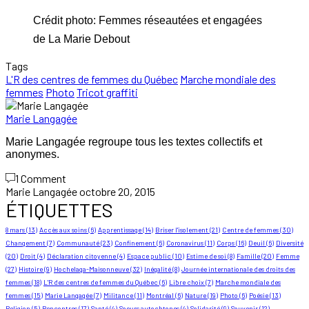
Crédit photo: Femmes réseautées et engagées
de La Marie Debout
Tags
L'R des centres de femmes du Québec
Marche mondiale des
femmes
Photo
Tricot graffiti
Marie Langagée
Marie Langagée regroupe tous les textes collectifs et
anonymes.
1 Comment
Marie Langagée
octobre 20, 2015
ÉTIQUETTES
8 mars
(13)
Accès aux soins
(6)
Apprentissage
(14)
Briser l'isolement
(21)
Centre de femmes
(30)
Changement
(7)
Communauté
(23)
Confinement
(6)
Coronavirus
(11)
Corps
(16)
Deuil
(6)
Diversité
(20)
Droit
(4)
Déclaration citoyenne
(4)
Espace public
(10)
Estime de soi
(8)
Famille
(20)
Femme
(27)
Histoire
(9)
Hochelaga-Maisonneuve
(32)
Inégalité
(8)
Journée internationale des droits des
femmes
(18)
L'R des centres de femmes du Québec
(6)
Libre choix
(7)
Marche mondiale des
femmes
(15)
Marie Langagée
(7)
Militance
(11)
Montréal
(6)
Nature
(19)
Photo
(6)
Poésie
(13)
Religion
(5)
Rencontres
(17)
Santé
(4)
Soeurs autochtones
(4)
Solidarité
(9)
Souvenir
(12)