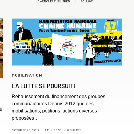
3 ARTICLES PUBLISHED
|
FOLLOW:
MOBILISATION
LA LUTTE SE POURSUIT!
Rehaussement du financement des groupes
communautaires Depuis 2012 que des
où
mobilisations, pétitions, actions diverses
proposées…
OCTOBRE 23, 2017
1 MIN READ
0 SHARES