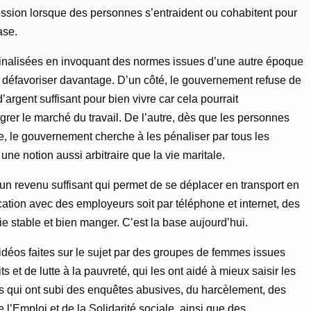
ession lorsque des personnes s’entraident ou cohabitent pour
ase.
ginalisées en invoquant des normes issues d’une autre époque
les défavoriser davantage. D’un côté, le gouvernement refuse de
rgent suffisant pour bien vivre car cela pourrait
rer le marché du travail. De l’autre, dès que les personnes
re, le gouvernement cherche à les pénaliser par tous les
e notion aussi arbitraire que la vie maritale.
r un revenu suffisant qui permet de se déplacer en transport en
on avec des employeurs soit par téléphone et internet, des
e stable et bien manger. C’est la base aujourd’hui.
idéos faites sur le sujet par des groupes de femmes issues
 et de lutte à la pauvreté, qui les ont aidé à mieux saisir les
s qui ont subi des enquêtes abusives, du harcèlement, des
 l’Emploi et de la Solidarité sociale, ainsi que des