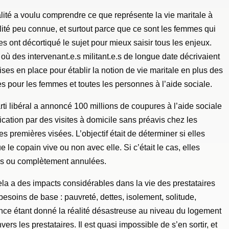
ité a voulu comprendre ce que représente la vie maritale à
alité peu connue, et surtout parce que ce sont les femmes qui
es ont décortiqué le sujet pour mieux saisir tous les enjeux.
où des intervenant.e.s militant.e.s de longue date décrivaient
mises en place pour établir la notion de vie maritale en plus des
 pour les femmes et toutes les personnes à l’aide sociale.
ti libéral a annoncé 100 millions de coupures à l’aide sociale
ication par des visites à domicile sans préavis chez les
es premières visées. L’objectif était de déterminer si elles
 le copain vive ou non avec elle. Si c’était le cas, elles
ées ou complètement annulées.
la a des impacts considérables dans la vie des prestataires
besoins de base : pauvreté, dettes, isolement, solitude,
ance étant donné la réalité désastreuse au niveau du logement
ers les prestataires. Il est quasi impossible de s’en sortir, et