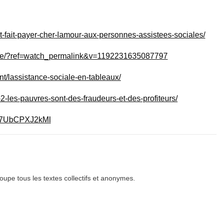
at-fait-payer-cher-lamour-aux-personnes-assistees-sociales/
live/?ref=watch_permalink&v=1192231635087797
t/lassistance-sociale-en-tableaux/
2-les-pauvres-sont-des-fraudeurs-et-des-profiteurs/
v=7UbCPXJ2kMI
upe tous les textes collectifs et anonymes.