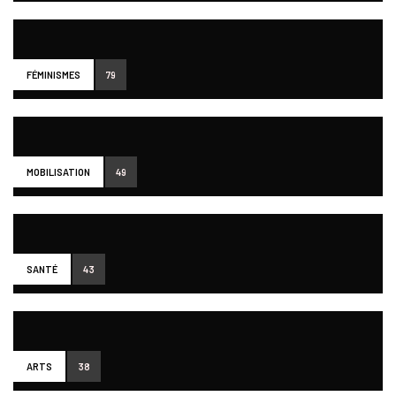
FÉMINISMES
79
MOBILISATION
49
SANTÉ
43
ARTS
38