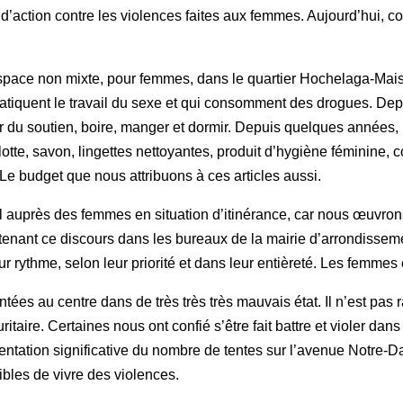
d’action contre les violences faites aux femmes. Aujourd’hui, 
 espace non mixte, pour femmes, dans le quartier Hochelaga-Ma
quent le travail du sexe et qui consomment des drogues. Depuis
 du soutien, boire, manger et dormir. Depuis quelques années, 
te, savon, lingettes nettoyantes, produit d’hygiène féminine, c
e budget que nous attribuons à ces articles aussi.
auprès des femmes en situation d’itinérance, car nous œuvrons e
 tenant ce discours dans les bureaux de la mairie d’arrondisseme
rythme, selon leur priorité et dans leur entièreté. Les femmes 
es au centre dans de très très très mauvais état. Il n’est pas r
taire. Certaines nous ont confié s’être fait battre et violer dans
tation significative du nombre de tentes sur l’avenue Notre-
ibles de vivre des violences.