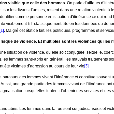
oins visible que celle des hommes.
On parle d’ailleurs d’itinér
 sur les divans d’ami.es, restent dans une relation violente à l
identifier comme personne en situation d’itinérance ce qui rend l’
ente visiblement ET statistiquement. Selon les données du dén
[1]
. Malgré cet état de fait, les politiques, programmes et servic
risque de violence. Et multiples sont les violences qui les m
e situation de violence, qu’elle soit conjugale, sexuelle, coercit
hez les femmes sans-abris en général, les mauvais traitements son
t été victimes d’agression au cours de leur vie
[3]
.
parcours des femmes vivant l’itinérance et constitue souvent 
Aussi, une grande partie des femmes vivant de l’itinérance ont 
igmatisation lorsqu’elles tentent d’obtenir des services et des
s-abris. Les femmes dans la rue sont sur judiciarisées et vict