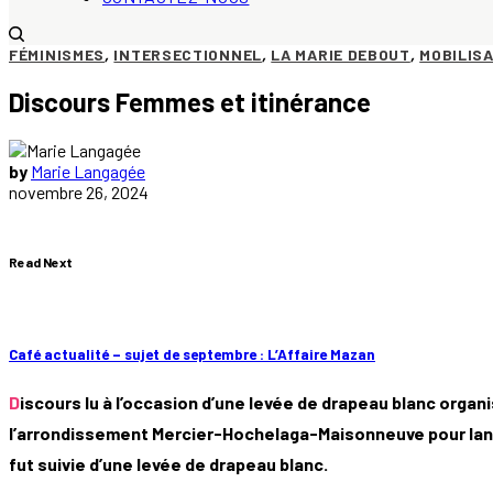
FÉMINISMES
,
INTERSECTIONNEL
,
LA MARIE DEBOUT
,
MOBILIS
Discours Femmes et itinérance
by
Marie Langagée
novembre 26, 2024
Read Next
Café actualité – sujet de septembre : L’Affaire Mazan
Discours lu à l’occasion d’une levée de drapeau blanc organisée conjointement avec le centre Info-Femmes et leur projet Opération Cocon au bureau de la mairie de
l’arrondissement Mercier-Hochelaga-Maisonneuve pour lance
fut suivie d’une levée de drapeau blanc.