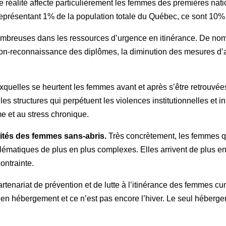
te réalité affecte particulièrement les femmes des premières natio
; représentant 1% de la population totale du Québec, ce sont 
ombreuses dans les ressources d’urgence en itinérance. De nomb
non-reconnaissance des diplômes, la diminution des mesures d’acc
uelles se heurtent les femmes avant et après s’être retrouvées
r les structures qui perpétuent les violences institutionnelles et i
e et au stress chronique.
lités des femmes sans-abris.
Très concrètement, les femmes qu
lématiques de plus en plus complexes. Elles arrivent de plus e
ontrainte.
rtenariat de prévention et de lutte à l’itinérance des femmes 
 en hébergement et ce n’est pas encore l’hiver. Le seul héberge