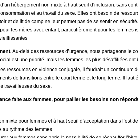
n hébergement non mixte à haut seuil d’inclusion, sans contrai
onsommation et au travail du sexe. Elles ont besoin de ressour
oir et de lit de camp ne leur permet pas de se sentir en sécurité
pour les mères avec enfant, particulièrement pour les femmes is
ieillissantes.
ement
. Au-delà des ressources d’urgence, nous partageons le cons
cial est une priorité, mais les femmes les plus désaffiliées ont
es ressources en violence conjugale, il faudrait un continuum 
nts de transitions entre le court terme et le long terme. Il fau
s travailleuses du sexe.
iolence faite aux femmes, pour pallier les besoins non répon
mixte pour femmes et à haut seuil d’acceptation dans l’est de
es au rythme des femmes
r aux femmes sans abris la possibilité de se réchauffer l’hiver, s