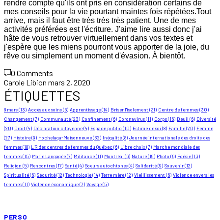
rendre compte qu'ils ont pris en considération certains de
mes conseils pour la vie pourtant maintes fois répétées.Tout
arrive, mais il faut être très très très patient. Une de mes
activités préférées est l'écriture. J'aime lire aussi donc j'ai
hâte de vous retrouver virtuellement dans vos textes et
j'espère que les miens pourront vous apporter de la joie, du
rêve ou simplement un moment d'évasion. À bientôt.
0 Comments
Carole Libion
mars 2, 2020
ÉTIQUETTES
8 mars
(13)
Accès aux soins
(6)
Apprentissage
(14)
Briser l'isolement
(21)
Centre de femmes
(30)
Changement
(7)
Communauté
(23)
Confinement
(6)
Coronavirus
(11)
Corps
(16)
Deuil
(6)
Diversité
(20)
Droit
(4)
Déclaration citoyenne
(4)
Espace public
(10)
Estime de soi
(8)
Famille
(20)
Femme
(27)
Histoire
(9)
Hochelaga-Maisonneuve
(32)
Inégalité
(8)
Journée internationale des droits des
femmes
(18)
L'R des centres de femmes du Québec
(6)
Libre choix
(7)
Marche mondiale des
femmes
(15)
Marie Langagée
(7)
Militance
(11)
Montréal
(6)
Nature
(19)
Photo
(6)
Poésie
(13)
Religion
(5)
Rencontres
(17)
Santé
(4)
Soeurs autochtones
(4)
Solidarité
(9)
Souvenir
(12)
Spiritualité
(6)
Sécurité
(12)
Technologie
(14)
Terre mère
(12)
Vieillissement
(6)
Violence envers les
femmes
(11)
Violence économique
(7)
Voyage
(5)
PERSO