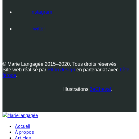
Instagram
Twitter
© Marie Langagée 2015–2020. Tous droits réservés.
Site web réalisé par
Pilon design
en partenariat avec
bête
féroce
.
Illustrations
3eCheval
.
Accueil
À propos
Articles