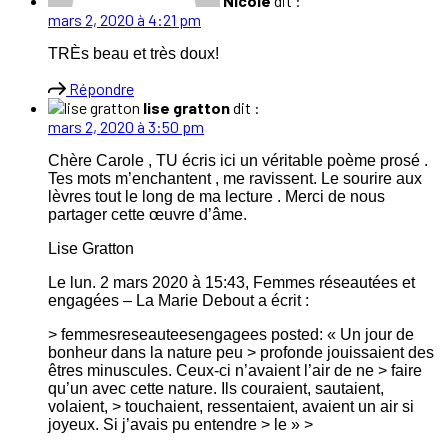
Nicole
dit :
mars 2, 2020 à 4:21 pm
TRÈs beau et très doux!
Répondre
lise gratton
dit :
mars 2, 2020 à 3:50 pm
Chère Carole , TU écris ici un véritable poème prosé .
Tes mots m’enchantent , me ravissent. Le sourire aux
lèvres tout le long de ma lecture . Merci de nous
partager cette œuvre d’âme.
Lise Gratton
Le lun. 2 mars 2020 à 15:43, Femmes réseautées et
engagées – La Marie Debout a écrit :
> femmesreseauteesengagees posted: « Un jour de
bonheur dans la nature peu > profonde jouissaient des
êtres minuscules. Ceux-ci n’avaient l’air de ne > faire
qu’un avec cette nature. Ils couraient, sautaient,
volaient, > touchaient, ressentaient, avaient un air si
joyeux. Si j’avais pu entendre > le » >