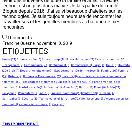
avoir des nouvelles de toute la famille et amis. La Marie
Debout est un plus dans ma vie. Je fais partie du comité
Blogue depuis 2016. J’ai suivi beaucoup d’ateliers sur les
technologies. Je suis toujours heureuse de rencontrer les
travailleuses et les gentilles membres à chacune de mes
rencontres.
0 Comments
Francine Quesnel
novembre 18, 2019
ÉTIQUETTES
8 mars
(13)
Accès aux soins
(6)
Apprentissage
(14)
Briser l'isolement
(21)
Centre de femmes
(30)
Changement
(7)
Communauté
(23)
Confinement
(6)
Coronavirus
(11)
Corps
(16)
Deuil
(6)
Diversité
(20)
Droit
(4)
Déclaration citoyenne
(4)
Espace public
(10)
Estime de soi
(8)
Famille
(20)
Femme
(27)
Histoire
(9)
Hochelaga-Maisonneuve
(32)
Inégalité
(8)
Journée internationale des droits des
femmes
(18)
L'R des centres de femmes du Québec
(6)
Libre choix
(7)
Marche mondiale des
femmes
(15)
Marie Langagée
(7)
Militance
(11)
Montréal
(6)
Nature
(19)
Photo
(6)
Poésie
(13)
Religion
(5)
Rencontres
(17)
Santé
(4)
Soeurs autochtones
(4)
Solidarité
(9)
Souvenir
(12)
Spiritualité
(6)
Sécurité
(12)
Technologie
(14)
Terre mère
(12)
Vieillissement
(6)
Violence envers les
femmes
(11)
Violence économique
(7)
Voyage
(5)
ENVIRONNEMENT