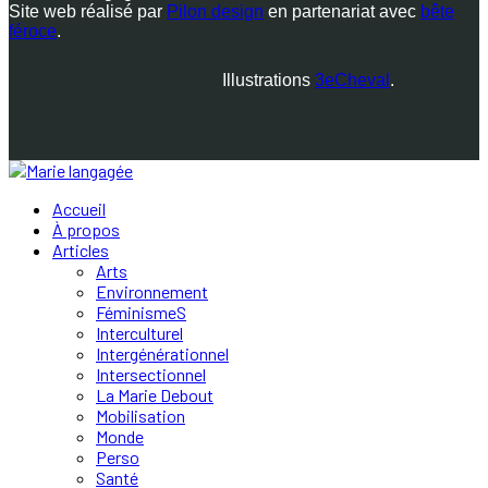
Site web réalisé par
Pilon design
en partenariat avec
bête
féroce
.
Illustrations
3eCheval
.
Accueil
À propos
Articles
Arts
Environnement
FéminismeS
Interculturel
Intergénérationnel
Intersectionnel
La Marie Debout
Mobilisation
Monde
Perso
Santé