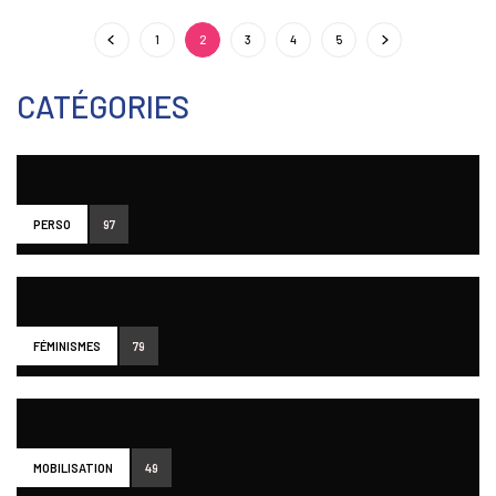
1
2
3
4
5
CATÉGORIES
PERSO
97
FÉMINISMES
79
MOBILISATION
49